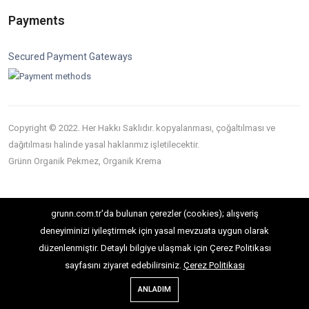
Payments
Secured Payment Gateways
Copyright © 2022. Her Hakkı Saklıdır. kopyalanması, çoğaltılması ve
dağıtılması halinde yasal haklarımız işletilecektir.
Grünn Organik Pekmez, Organik Krema
grunn.com.tr'da bulunan çerezler (cookies); alışveriş
deneyiminizi iyileştirmek için yasal mevzuata uygun olarak
düzenlenmiştir. Detaylı bilgiye ulaşmak için Çerez Politikası
sayfasını ziyaret edebilirsiniz.
Çerez Politikası
ANLADIM