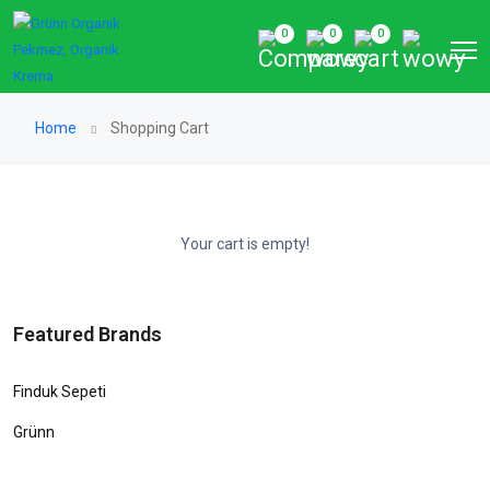
0
0
0
Home
Shopping Cart
Your cart is empty!
Featured Brands
Finduk Sepeti
Grünn