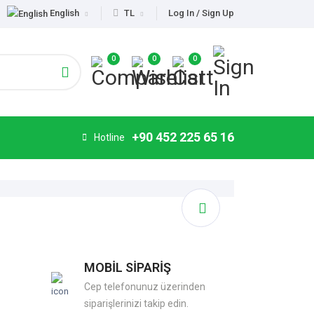
English
TL
Log In / Sign Up
0
0
0
+90 452 225 65 16
Hotline
MOBİL SİPARİŞ
Cep telefonunuz üzerinden
siparişlerinizi takip edin.