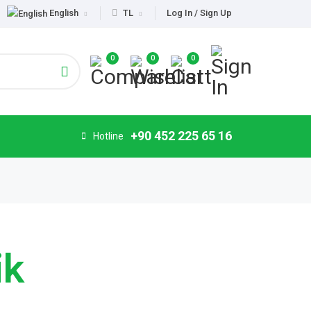
English
TL
Log In / Sign Up
0
0
0
+90 452 225 65 16
Hotline
ik