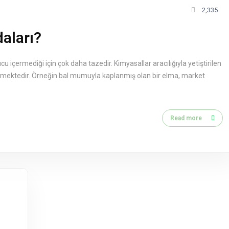
2,335
aları?
u içermediği için çok daha tazedir. Kimyasallar aracılığıyla yetiştirilen
ermektedir. Örneğin bal mumuyla kaplanmış olan bir elma, market
Read more