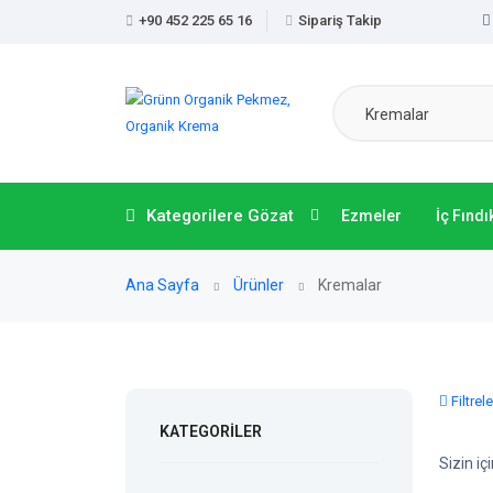
+90 452 225 65 16
Sipariş Takip
Kremalar
Kategorilere Gözat
Ezmeler
İç Fındı
Ana Sayfa
Ürünler
Kremalar
Filtrele
KATEGORILER
Sizin i