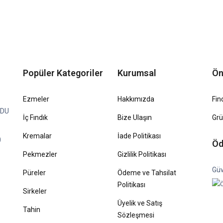
Popüler Kategoriler
Kurumsal
Ön
Ezmeler
Hakkımızda
Fin
RDU
İç Fındık
Bize Ulaşın
Gr
Kremalar
İade Politikası
0
Öd
Pekmezler
Gizlilik Politikası
Güv
Püreler
Ödeme ve Tahsilat
Politikası
Sirkeler
Üyelik ve Satış
Tahin
Sözleşmesi