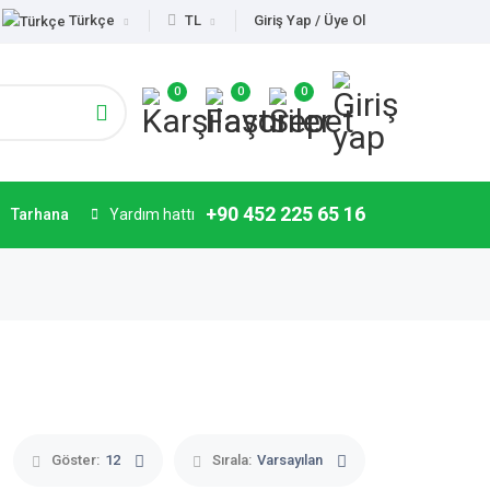
Türkçe
TL
Giriş Yap / Üye Ol
0
0
0
+90 452 225 65 16
Tarhana
Yardım hattı
Göster:
12
Sırala:
Varsayılan