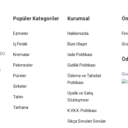
Popüler Kategoriler
Kurumsal
Ön
Ezmeler
Hakkımızda
Fin
İç Fındık
Bize Ulaşın
Gr
RDU
Kremalar
İade Politikası
Öd
Pekmezler
Gizlilik Politikası
0
Güv
Püreler
Ödeme ve Tahsilat
Politikası
Sirkeler
Üyelik ve Satış
Tahin
Sözleşmesi
Tarhana
K.V.K.K. Politikası
Sıkça Sorulan Sorular