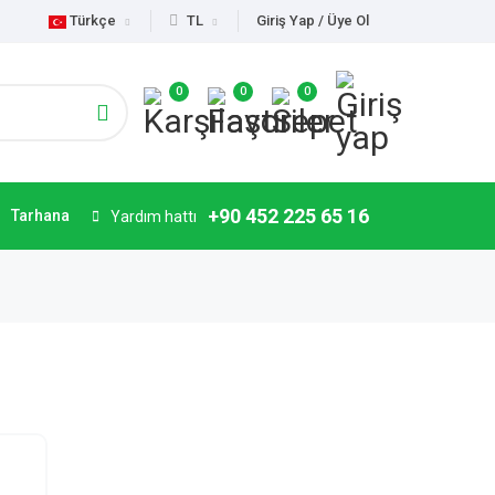
Türkçe
TL
Giriş Yap / Üye Ol
0
0
0
+90 452 225 65 16
Tarhana
Yardım hattı