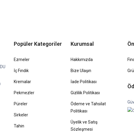
Popüler Kategoriler
Kurumsal
Ön
Ezmeler
Hakkımızda
Fin
RDU
İç Fındık
Bize Ulaşın
Gr
Kremalar
İade Politikası
0
Öd
Pekmezler
Gizlilik Politikası
Güv
Püreler
Ödeme ve Tahsilat
Politikası
Sirkeler
Üyelik ve Satış
Tahin
Sözleşmesi