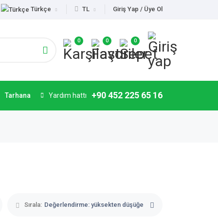
Türkçe
TL
Giriş Yap / Üye Ol
0
0
0
+90 452 225 65 16
Tarhana
Yardım hattı
Sırala:
Değerlendirme: yüksekten düşüğe