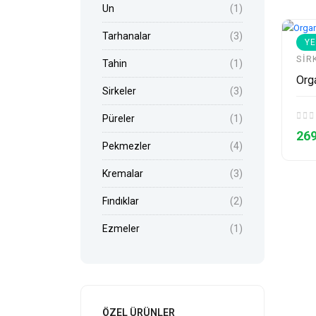
Un
(1)
Tarhanalar
(3)
YE
SIR
Tahin
(1)
Orga
Sirkeler
(3)
Püreler
(1)
269
Pekmezler
(4)
Kremalar
(3)
Fındıklar
(2)
Ezmeler
(1)
ÖZEL ÜRÜNLER