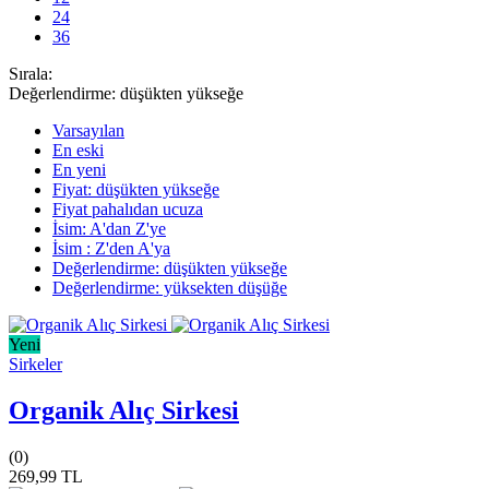
24
36
Sırala:
Değerlendirme: düşükten yükseğe
Varsayılan
En eski
En yeni
Fiyat: düşükten yükseğe
Fiyat pahalıdan ucuza
İsim: A'dan Z'ye
İsim : Z'den A'ya
Değerlendirme: düşükten yükseğe
Değerlendirme: yüksekten düşüğe
Yeni
Sirkeler
Organik Alıç Sirkesi
(0)
269,99 TL