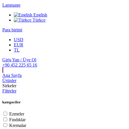
Language
English
Türkçe
Para birimi
USD
EUR
TL
Giriş Yap / Üye Ol
+90 452 225 65 16
Ana Sayfa
Ürünler
Sirkeler
Filtreler
kategoriler
Ezmeler
Fındıklar
Kremalar