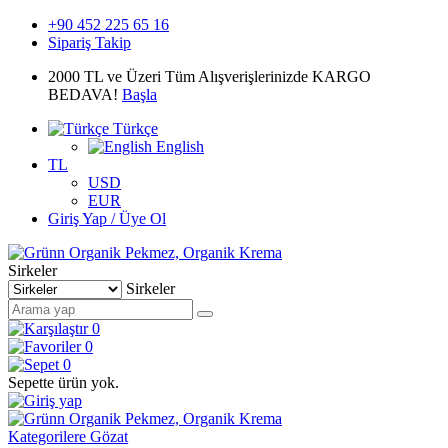
+90 452 225 65 16
Sipariş Takip
2000 TL ve Üzeri Tüm Alışverişlerinizde KARGO
BEDAVA!
Başla
Türkçe
English
TL
USD
EUR
Giriş Yap / Üye Ol
Sirkeler
Sirkeler
0
0
0
Sepette ürün yok.
Kategorilere Gözat